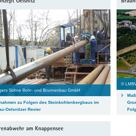
nzept Oelsnitz
Braun
© LMB
ngers Söhne Bohr- und Brunnenbau GmbH
Maß
ahmen zu Folgen des Steinkohlenbergbaus im
Gru
u-Oelsnitzer Revier
Fol
renabwehr am Knappensee