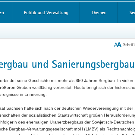
reifende
en
Politik und Verwaltung
Themen
Se
Schrif
ergbau und Sanierungsbergbau
t
rbindet seine Geschichte mit mehr als 850 Jahren Bergbau. In vielen 
rößeren Gruben weitflächig verbreitet. Heute bringt sich der historisc
reignisse in Erinnerung.
taat Sachsen hatte sich nach der deutschen Wiedervereinigung mit de
senschaften der sozialistischen Staatswirtschaft großen Herausforde
hfolgerin des ehemaligen Uranerzbergbaus der Sowjetisch-Deutschen A
sche Bergbau-Verwaltungsgesellschaft mbH (LMBV) als Rechtsnachfolger