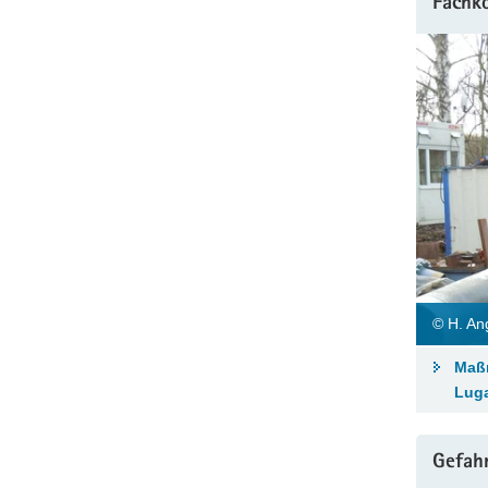
Fachko
© H. A
Maßn
Luga
Gefah