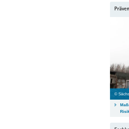
Präven
© Sächs
Maß
Risi