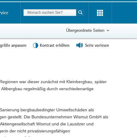
Suchbegriff
rvice
Suche starten
Übergeordnete Seiten
tgröße anpassen
Kontrast erhöhen
Seite vorlesen
Regionen war dieser zunächst mit Kleinbergbau, später
he Altbergbau regelmäßig durch verschiedenartige
r Sanierung bergbaubedingter Umweltschäden als
rungen gestellt. Die Bundesunternehmen Wismut GmbH als
ktiengesellschaft Wismut und die Lausitzer und
in der nicht privatisierungsfähigen