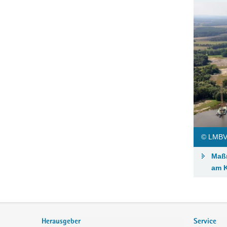
© LMB
Maß
am 
Footer-
Bereich
Herausgeber
Service