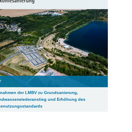
kohlesanierung
V
nahmen der LMBV zu Grundsanierung,
ndwasserwiederanstieg und Erhöhung des
genutzungsstandards