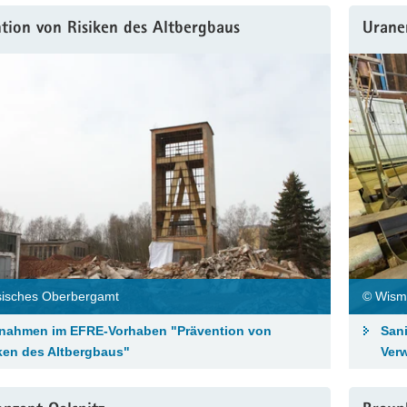
tion von Risiken des Altbergbaus
Urane
isches Oberbergamt
© Wism
nahmen im EFRE-Vorhaben "Prävention von
San
ken des Altbergbaus"
Ver