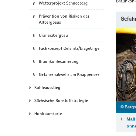
Braunkohle
Wetterprojekt Schneeberg
a
v
Prävention von Risiken des
Gefah
i
Altbergbaus
g
a
Uranerzbergbau
t
Fachkonzept Oelsnitz/Erzgebirge
i
o
Braunkohlesanierung
n
Gefahrenabwehr am Knappensee
Kohleausstieg
Sächsische Rohstoffstrategie
© Bergs
Hohlraumkarte
Maß
ohne