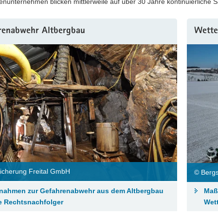
nunternehmen blicken mittlerweile auf über 30 Jahre kontinuierliche 
renabwehr Altbergbau
Wette
icherung Freital GmbH
© Berg
nahmen zur Gefahrenabwehr aus dem Altbergbau
Maß
 Rechtsnachfolger
Wet