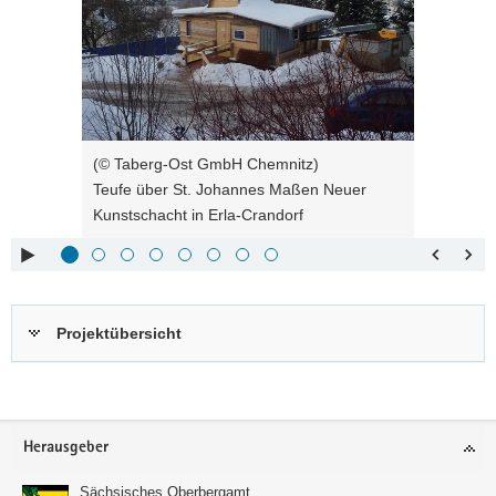
Tasten
zur
Steuerung
des
Sliders:
Pfeiltaste
Vorwärts
rechts :
blättern
(© Taberg-Ost GmbH Chemnitz)
Pfeiltaste
Zurück
Teufe über St. Johannes Maßen Neuer
links :
blättern
Kunstschacht in Erla-Crandorf
Pfeiltaste
Bildunterschrift
oben :
anzeigen
Pfeiltaste
Bildunterschrift
unten :
verbergen
Projektübersicht
Eingabetaste
Vollbildmodus
:
öffnen
Leertaste :
Bilderschau
abspielen
Footer-
Herausgeber
Bereich
Sächsisches Oberbergamt