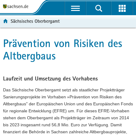
P
P
H
F
o
o
a
o
r
r
u
o
Sächsisches Oberbergamt
t
t
p
t
a
a
t
e
l
l
i
r
Prävention von Risiken des
Hauptinhalt
ü
n
n
-
Altbergbaus
b
a
h
B
e
v
a
e
r
i
l
r
g
g
t
e
Laufzeit und Umsetzung des Vorhabens
r
a
i
e
t
c
Das Sächsische Oberbergamt setzt als staatlicher Projektträger
i
i
h
Sanierungsprojekte im Vorhaben »Prävention von Risiken des
f
o
Altbergbaus" der Europäischen Union und des Europäischen Fonds
e
n
für regionale Entwicklung (EFRE) um. Für dieses EFRE-Vorhaben
n
stehen dem Oberbergamt als Projektträger im Zeitraum von 2014
d
bis 2023 insgesamt rund 56,8 Mio. Euro zur Verfügung. Damit
e
finanziert die Behörde in Sachsen zahlreiche Altbergbauprojekte,
N