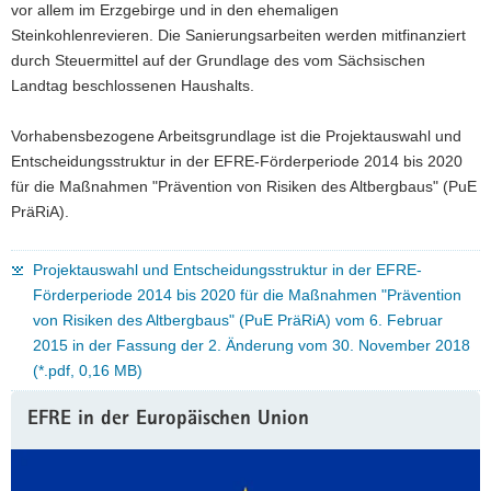
vor allem im Erzgebirge und in den ehemaligen
a
Steinkohlenrevieren. Die Sanierungsarbeiten werden mitfinanziert
v
durch Steuermittel auf der Grundlage des vom Sächsischen
i
Landtag beschlossenen Haushalts.
g
a
Vorhabensbezogene Arbeitsgrundlage ist die Projektauswahl und
t
Entscheidungsstruktur in der EFRE-Förderperiode 2014 bis 2020
i
für die Maßnahmen "Prävention von Risiken des Altbergbaus" (PuE
o
PräRiA).
n
Projektauswahl und Entscheidungsstruktur in der EFRE-
Förderperiode 2014 bis 2020 für die Maßnahmen "Prävention
von Risiken des Altbergbaus" (PuE PräRiA) vom 6. Februar
2015 in der Fassung der 2. Änderung vom 30. November 2018
(*.pdf, 0,16 MB)
EFRE in der Europäischen Union