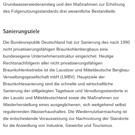
Grundwasserwiederanstieg und den Maßnahmen zur Erhöhung
a
des Folgenutzungsstandards drei wesentliche Bestandteile.
v
i
g
Sanierungsziele
a
t
Die Bundesrepublik Deutschland hat zur Sanierung des nach 1990
i
nicht privatisierungsfähigen Braunkohlenbergbaus eine
o
bundeseigene Unternehmensstruktur eingerichet. Heutige
n
Rechtsnachfolgerin aller nicht privatisierungsfähigen
Braunkohlenbetriebe ist die Lausitzer und Mitteldeutsche Bergbau-
Verwaltungsgesellschaft mbH (LMBV). Hauptziele der
Braunkohlesanierung sind die schnelle und wirtschaftliche
Sanierung der stillgelegten Tagebaue und Veredlungsstandorte in
der Lausitz und Mitteldeutschland sowie die Maßnahmen zur
Wiederherstellung eines ausgeglichenen, sich weitgehend selbst
regulierenden Wasserhaushaltes. Die Wiedernutzbarmachung ist
die entscheidende Voraussetzung zur Nachnutzung der Standorte
für die Ansiedlung von Industrie, Gewerbe und Tourismus.