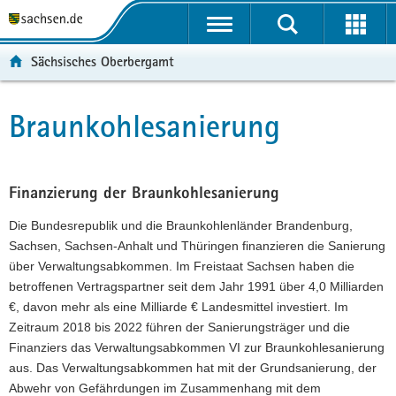
P
P
H
F
o
o
a
o
r
r
u
o
Sächsisches Oberbergamt
t
t
p
t
a
a
t
e
l
l
i
r
Braunkohlesanierung
Hauptinhalt
ü
n
n
-
b
a
h
B
e
v
a
e
r
i
l
r
Finanzierung der Braunkohlesanierung
g
g
t
e
Die Bundesrepublik und die Braunkohlenländer Brandenburg,
r
a
i
Sachsen, Sachsen-Anhalt und Thüringen finanzieren die Sanierung
e
t
c
über Verwaltungsabkommen. Im Freistaat Sachsen haben die
i
i
h
betroffenen Vertragspartner seit dem Jahr 1991 über 4,0 Milliarden
f
o
€, davon mehr als eine Milliarde € Landesmittel investiert. Im
e
n
Zeitraum 2018 bis 2022 führen der Sanierungsträger und die
n
Finanziers das Verwaltungsabkommen VI zur Braunkohlesanierung
d
aus. Das Verwaltungsabkommen hat mit der Grundsanierung, der
e
Abwehr von Gefährdungen im Zusammenhang mit dem
N