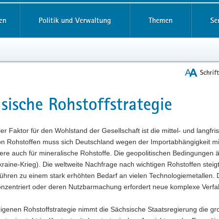
reifende
en
Politik und Verwaltung
Themen
Se
Schrif
sische Rohstoffstrategie
t
ler Faktor für den Wohlstand der Gesellschaft ist die mittel- und langfr
on Rohstoffen muss sich Deutschland wegen der Importabhängigkeit mit 
re auch für mineralische Rohstoffe. Die geopolitischen Bedingungen än
raine-Krieg). Die weltweite Nachfrage nach wichtigen Rohstoffen steigt
führen zu einem stark erhöhten Bedarf an vielen Technologiemetallen
onzentriert oder deren Nutzbarmachung erfordert neue komplexe Verfah
eigenen Rohstoffstrategie nimmt die Sächsische Staatsregierung die g