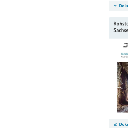
Doku
Rohsto
Sachs
Doku