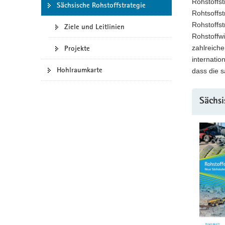
Rohstoffst
Sächsische Rohstoffstrategie
a
Rohtsoffst
v
Rohstoffst
Ziele und Leitlinien
i
Rohstoffwi
g
Projekte
zahlreiche
a
internatio
t
Hohlraumkarte
dass die s
i
o
Sächsi
n