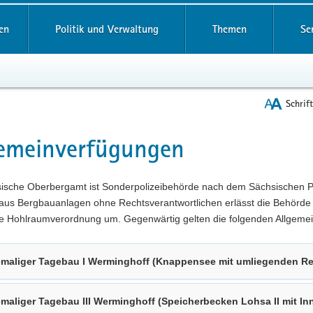
reifende
en
Politik und Verwaltung
Themen
Se
Schrif
emeinverfügungen
t
ische Oberbergamt ist Sonderpolizeibehörde nach dem Sächsischen P
aus Bergbauanlagen ohne Rechtsverantwortlichen erlässt die Behörde 
e Hohlraumverordnung um. Gegenwärtig gelten die folgenden Allgem
maliger Tagebau I Werminghoff (Knappensee mit umliegenden Re
maliger Tagebau III Werminghoff (Speicherbecken Lohsa II mit I