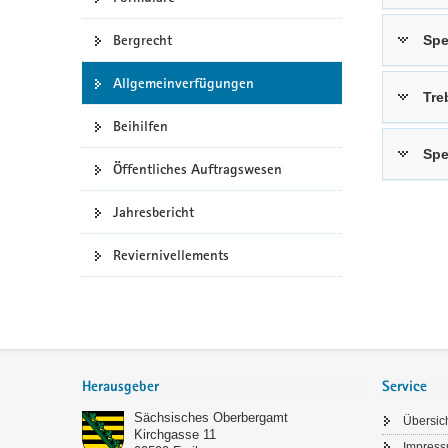
a
Bergrecht
Spe
v
i
Allgemeinverfügungen
g
Tre
a
Beihilfen
t
Spe
i
Öffentliches Auftragswesen
o
n
Jahresbericht
Reviernivellements
Footer-
Bereich
Herausgeber
Service
Sächsisches Oberbergamt
Übersic
Kirchgasse 11
Impres