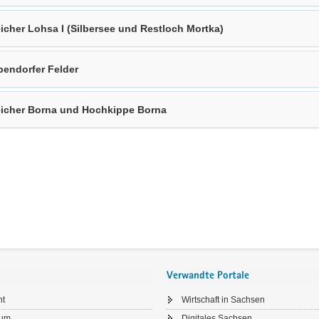
icher Lohsa I (Silbersee und Restloch Mortka)
bendorfer Felder
icher Borna und Hochkippe Borna
Verwandte Portale
ht
Wirtschaft in Sachsen
sum
Digitales Sachsen