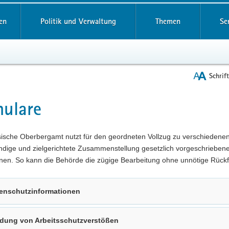
reifende
en
Politik und Verwaltung
Themen
Se
Schrif
ulare
t
ische Oberbergamt nutzt für den geordneten Vollzug zu verschieden
ändige und zielgerichtete Zusammenstellung gesetzlich vorgeschriebene
onen. So kann die Behörde die zügige Bearbeitung ohne unnötige Rüc
enschutzinformationen
dung von Arbeitsschutzverstößen