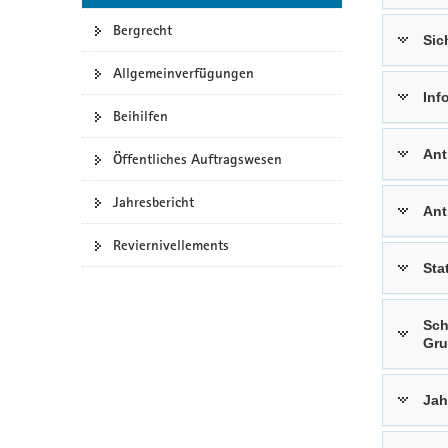
a
Bergrecht
Sic
v
i
Allgemeinverfügungen
g
Inf
a
Beihilfen
t
Ant
Öffentliches Auftragswesen
i
o
Jahresbericht
n
Ant
Reviernivellements
Sta
Sch
Gru
Jah