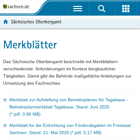
P
P
H
F
o
o
a
o
r
r
u
o
Sächsisches Oberbergamt
t
t
p
t
a
a
t
e
l
l
i
r
Merkblätter
Hauptinhalt
ü
n
n
-
b
a
h
B
e
v
a
e
Das Sächsische Oberbergamt beschreibt mit Merkblättern
r
i
l
r
verschiedenste Anforderungen im Kontext bergbaulicher
g
g
t
e
Tätigkeiten. Damit gibt die Behörde maßgebliche Anleitungen zur
r
a
i
Umsetzung des Fachrechtes.
e
t
c
i
i
h
Merkblatt zur Aufstellung von Betriebsplänen für Tagebaue -
f
o
Betriebsplanmerkblatt Tagebaue, Stand: Juni 2025
e
n
(*.pdf, 0,96 MB)
n
d
Merkblatt für die Entrichtung von Förderabgaben im Freistaat
e
Sachsen, Stand: 21. Mai 2026 (*.pdf, 0,17 MB)
N