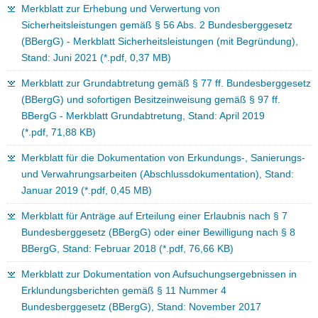
Merkblatt zur Erhebung und Verwertung von
a
Sicherheitsleistungen gemäß § 56 Abs. 2 Bundesberggesetz
v
(BBergG) - Merkblatt Sicherheitsleistungen (mit Begründung),
i
Stand: Juni 2021 (*.pdf, 0,37 MB)
g
a
Merkblatt zur Grundabtretung gemäß § 77 ff. Bundesberggesetz
t
(BBergG) und sofortigen Besitzeinweisung gemäß § 97 ff.
i
BBergG - Merkblatt Grundabtretung, Stand: April 2019
o
(*.pdf, 71,88 KB)
n
Merkblatt für die Dokumentation von Erkundungs-, Sanierungs-
und Verwahrungsarbeiten (Abschlussdokumentation), Stand:
Januar 2019 (*.pdf, 0,45 MB)
Merkblatt für Anträge auf Erteilung einer Erlaubnis nach § 7
Bundesberggesetz (BBergG) oder einer Bewilligung nach § 8
BBergG, Stand: Februar 2018 (*.pdf, 76,66 KB)
Merkblatt zur Dokumentation von Aufsuchungsergebnissen in
Erklundungsberichten gemäß § 11 Nummer 4
Bundesberggesetz (BBergG), Stand: November 2017