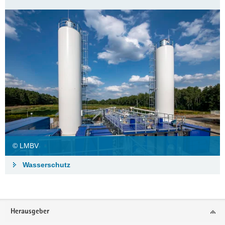
© LMBV
Wasserschutz
Footer-
Herausgeber
Bereich