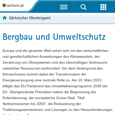
P
P
H
F
o
o
a
o
r
r
u
o
Sächsisches Oberbergamt
t
t
p
t
a
a
t
e
l
l
i
r
Bergbau und Umweltschutz
Hauptinhalt
ü
n
n
-
b
a
h
B
e
v
a
e
Europa und die gesamte Welt sehen sich mit den wirtschaftlichen
r
i
l
r
und gesellschaftlichen Auswirkungen des Klimawandels, der
g
g
t
e
Zerstörung von Ökosystemen und des übermäßigen Verbrauchs
r
a
i
natürlicher Ressourcen konfrontiert. Vor dem Hintergrund des
e
t
c
Klimaschutzes kommt dabei der Transformation der
i
i
h
Energieversorgung eine zentrale Rolle zu. Am 10. März 2022
f
o
billigte das EU-Parlament das Umweltaktionsprogramm 2030 der
e
n
EU. Übergeordnete Prioritäten haben die Begrenzung der
n
Erderwärmung, der europäische Grüne Deal "Null
d
Nettoemissionen bis 2050", die Reduzierung der
e
Treibhausgasemissionen und Lösungen zu den Herausforderungen
N