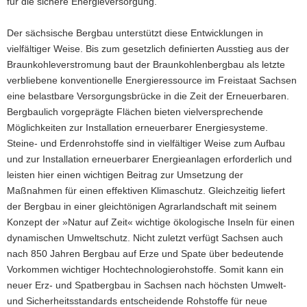
für die sichere Energieversorgung.
a
v
Der sächsische Bergbau unterstützt diese Entwicklungen in
i
vielfältiger Weise. Bis zum gesetzlich definierten Ausstieg aus der
g
Braunkohleverstromung baut der Braunkohlenbergbau als letzte
a
verbliebene konventionelle Energieressource im Freistaat Sachsen
t
eine belastbare Versorgungsbrücke in die Zeit der Erneuerbaren.
i
Bergbaulich vorgeprägte Flächen bieten vielversprechende
o
Möglichkeiten zur Installation erneuerbarer Energiesysteme.
n
Steine- und Erdenrohstoffe sind in vielfältiger Weise zum Aufbau
und zur Installation erneuerbarer Energieanlagen erforderlich und
leisten hier einen wichtigen Beitrag zur Umsetzung der
Maßnahmen für einen effektiven Klimaschutz. Gleichzeitig liefert
der Bergbau in einer gleichtönigen Agrarlandschaft mit seinem
Konzept der »Natur auf Zeit« wichtige ökologische Inseln für einen
dynamischen Umweltschutz. Nicht zuletzt verfügt Sachsen auch
nach 850 Jahren Bergbau auf Erze und Spate über bedeutende
Vorkommen wichtiger Hochtechnologierohstoffe. Somit kann ein
neuer Erz- und Spatbergbau in Sachsen nach höchsten Umwelt-
und Sicherheitsstandards entscheidende Rohstoffe für neue