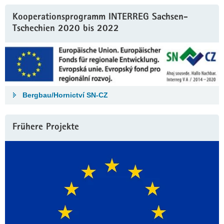
a
Kooperationsprogramm INTERREG Sachsen-
v
Tschechien 2020 bis 2022
i
g
a
t
i
o
Bergbau/Hornictví SN-CZ
n
Frühere Projekte