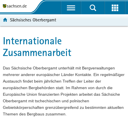
P
P
H
F
o
o
a
o
r
r
u
o
Sächsisches Oberbergamt
t
t
p
t
a
a
t
e
l
l
i
r
Internationale
Hauptinhalt
ü
n
n
-
Zusammenarbeit
b
a
h
B
e
v
a
e
r
i
l
r
Das Sächsische Oberbergamt unterhält mit Bergverwaltungen
g
g
t
e
mehrerer anderer europäischer Länder Kontakte. Ein regelmäßiger
r
a
i
Austausch findet beim jährlichen Treffen der Leiter der
e
t
c
europäischen Bergbehörden statt. Im Rahmen von durch die
i
i
h
Europäische Union finanzierten Projekten arbeitet das Sächsiche
f
o
Oberbergamt mit tschechischen und polnischen
e
n
Gebietskörperschaften grenzübergreifend zu bestimmten aktuellen
n
Themen des Bergbaus zusammen.
d
e
N