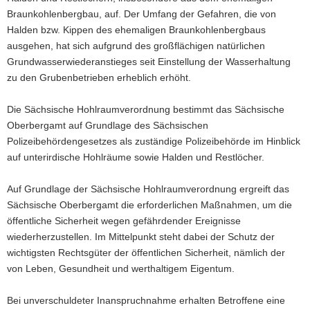
Braunkohlenbergbau, auf. Der Umfang der Gefahren, die von
a
Halden bzw. Kippen des ehemaligen Braunkohlenbergbaus
v
ausgehen, hat sich aufgrund des großflächigen natürlichen
i
Grundwasserwiederanstieges seit Einstellung der Wasserhaltung
g
zu den Grubenbetrieben erheblich erhöht.
a
t
Die Sächsische Hohlraumverordnung bestimmt das Sächsische
i
Oberbergamt auf Grundlage des Sächsischen
o
Polizeibehördengesetzes als zuständige Polizeibehörde im Hinblick
n
auf unterirdische Hohlräume sowie Halden und Restlöcher.
Auf Grundlage der Sächsische Hohlraumverordnung ergreift das
Sächsische Oberbergamt die erforderlichen Maßnahmen, um die
öffentliche Sicherheit wegen gefährdender Ereignisse
wiederherzustellen. Im Mittelpunkt steht dabei der Schutz der
wichtigsten Rechtsgüter der öffentlichen Sicherheit, nämlich der
von Leben, Gesundheit und werthaltigem Eigentum.
Bei unverschuldeter Inanspruchnahme erhalten Betroffene eine