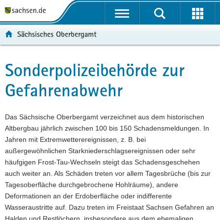
P
P
H
F
o
o
a
o
r
r
u
o
Sächsisches Oberbergamt
t
t
p
t
a
a
t
e
l
l
i
r
Sonderpolizeibehörde zur
Hauptinhalt
ü
n
n
-
Gefahrenabwehr
b
a
h
B
e
v
a
e
r
i
l
r
Das Sächsische Oberbergamt verzeichnet aus dem historischen
g
g
t
e
Altbergbau jährlich zwischen 100 bis 150 Schadensmeldungen. In
r
a
i
Jahren mit Extremwetterereignissen, z. B. bei
e
t
c
außergewöhnlichen Starkniederschlagsereignissen oder sehr
i
i
h
häufgigen Frost-Tau-Wechseln steigt das Schadensgeschehen
f
o
auch weiter an. Als Schäden treten vor allem Tagesbrüche (bis zur
e
n
Tagesoberfläche durchgebrochene Hohlräume), andere
n
Deformationen an der Erdoberfläche oder indifferente
d
Wasseraustritte auf. Dazu treten im Freistaat Sachsen Gefahren an
e
Halden und Restlöchern, insbesondere aus dem ehemaligen
N