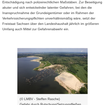
Entschädigung nach polizeirechtlichen Maßstäben. Zur Beseitigung
akuter und sich entwickelnder latenter Gefahren, bei den die
Inanspruchnahme der Grundeigentümer oder im Rahmen der
Verkehrssicherungspflichten unverhältnismäßig wäre, setzt der
Freistaat Sachsen über den Landeshaushalt jährlich im größeren
Umfang auch Mittel zur Gefahrenabwehr ein.
Bitte
verwenden
Sie
folgende
Tasten
zur
Steuerung
des
Sliders:
(© LMBV - Steffen Rasche)
Pfeiltaste
Vorwärts
Gefahr durch Rutschung/Setzungsfließen
rechts :
blättern