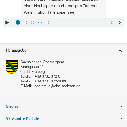
einer Hochkippe am ehemaligen Tagebau
Pfeiltaste
Zurück
Werminghoff I (Knappensee)
links :
blättern
Pfeiltaste
Bildunterschrift
oben :
anzeigen
Pfeiltaste
Bildunterschrift
unten :
verbergen
Eingabetaste
Vollbildmodus
Footer-
Herausgeber
:
öffnen
Bereich
Leertaste :
Bilderschau
Sächsisches Oberbergamt
abspielen
Kirchgasse 11
09599
Freiberg
Telefon:
+49 3731 372-0
Telefax:
+49 3731 372-1009
E-Mail:
poststelle@oba.sachsen.de
Service
Verwandte Portale