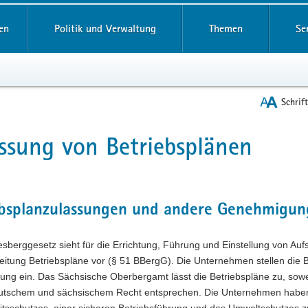
reifende
en
Politik und Verwaltung
Themen
Se
Schrif
ssung von Betriebsplänen
t
ebsplanzulassungen und andere Genehmigun
sberggesetz sieht für die Errichtung, Führung und Einstellung von A
eitung Betriebspläne vor (§ 51 BBergG). Die Unternehmen stellen die 
sung ein. Das Sächsische Oberbergamt lässt die Betriebspläne zu, sow
tschem und sächsischem Recht entsprechen. Die Unternehmen haben 
sschutzes, einer sicheren Betriebsführung und des Umweltschutzes zu er