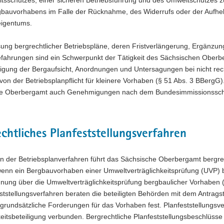
gbauvorhabens im Falle der Rücknahme, des Widerrufs oder der Aufhebu
igentums.
ung bergrechtlicher Betriebspläne, deren Fristverlängerung, Ergänzun
efahrungen sind ein Schwerpunkt der Tätigkeit des Sächsischen Oberb
igung der Bergaufsicht, Anordnungen und Untersagungen bei nicht rec
von der Betriebsplanpflicht für kleinere Vorhaben (§ 51 Abs. 3 BBergG)
e Oberbergamt auch Genehmigungen nach dem Bundesimmissionsschu
chtliches Planfeststellungsverfahren
 der Betriebsplanverfahren führt das Sächsische Oberbergamt bergrech
nn ein Bergbauvorhaben einer Umweltverträglichkeitsprüfung (UVP) bed
dnung über die Umweltverträglichkeitsprüfung bergbaulicher Vorhaben
ststellungsverfahren beraten die beteiligten Behörden mit dem Antragst
rundsätzliche Forderungen für das Vorhaben fest. Planfeststellungsve
keitsbeteiligung verbunden. Bergrechtliche Planfeststellungsbeschlüss