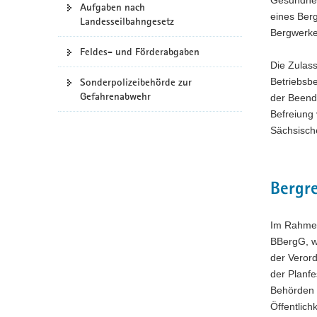
Aufgaben nach
a
eines Ber
Landesseilbahngesetz
v
Bergwerke
i
Feldes- und Förderabgaben
g
Die Zulass
a
Betriebsb
Sonderpolizeibehörde zur
Gefahrenabwehr
t
der Beend
i
Befreiung 
o
Sächsisch
n
Bergre
Im Rahmen
BBergG, we
der Veror
der Planfe
Behörden g
Öffentlich